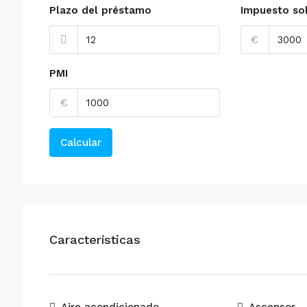
Plazo del préstamo
Impuesto so
€
PMI
€
Calcular
Características